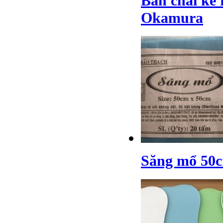
Bàn chải kẽ 
Okamura
Săng mổ 50