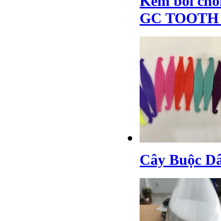
Kem bôi chốn
GC TOOTH
Cây Buộc 