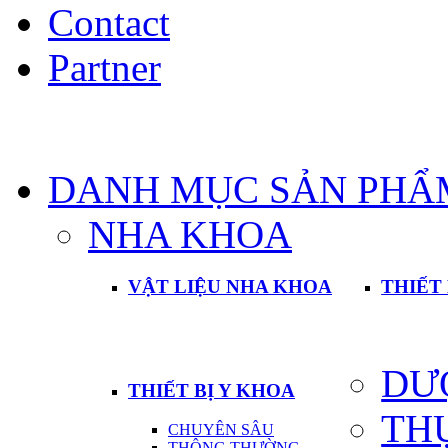
Contact
Partner
DANH MỤC SẢN PHẨ
NHA KHOA
VẬT LIỆU NHA KHOA
THIẾT
DƯ
THIẾT BỊ Y KHOA
TH
CHUYÊN SÂU
THÔNG THƯỜNG