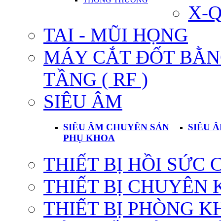
X-
TAI - MŨI HỌNG
MÁY CẮT ĐỐT BẰN
TẦNG ( RF )
SIÊU ÂM
SIÊU ÂM CHUYÊN SẢN
SIÊU 
PHỤ KHOA
THIẾT BỊ HỒI SỨC 
THIẾT BỊ CHUYÊN
THIẾT BỊ PHÒNG 