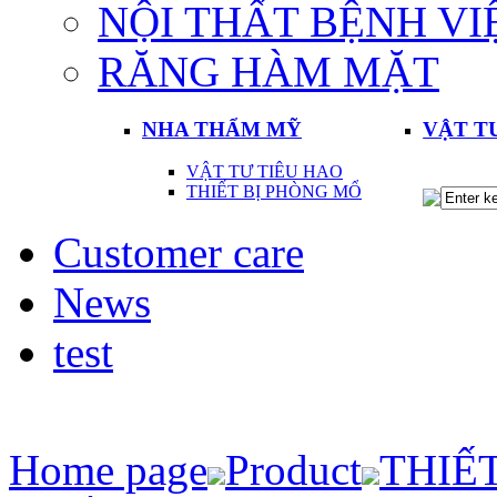
NỘI THẤT BỆNH VI
RĂNG HÀM MẶT
NHA THẨM MỸ
VẬT T
VẬT TƯ TIÊU HAO
THIẾT BỊ PHÒNG MỔ
Customer care
News
test
Home page
Product
THIẾT