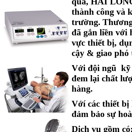
qua,
HAI LONG
thành công và k
trường. Thươn
đã gắn liền với
vực thiết bị, d
cậy & giao phó 
Với đội ngũ kỹ
đ
em lại chất l
ư
hàng.
Vớí các thiết bị
đả
m bảo sự hoà
Dịch vụ gồm có