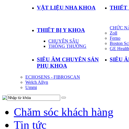
VẬT LIỆU NHA KHOA
THIẾT
CHỨC N
THIẾT BỊ Y KHOA
Zoll
Ferno
CHUYÊN SÂU
Boston Sci
THÔNG THƯỜNG
GE Health
SIÊU ÂM CHUYÊN SẢN
SIÊU 
PHỤ KHOA
ECHOSENS - FIBROSCAN
Welch Allyn
Ummi
Chăm sóc khách hàng
Tin tức