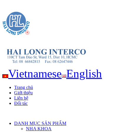
Vietnamese
English
Trang chủ
Giới thiệu
Liên hệ
Đối tác
DANH MỤC SẢN PHẨM
NHA KHOA