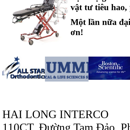
vật t
ư
tiêu hao,
Một lần nữa đại
ơn!
HAI LONG INTERCO
110CT, Đường Tam Đảo, P