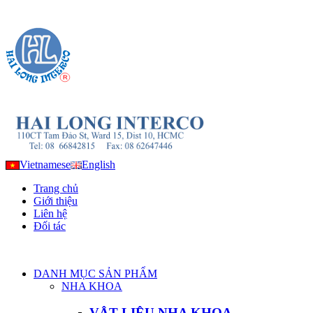
Vietnamese
English
Trang chủ
Giới thiệu
Liên hệ
Đối tác
DANH MỤC SẢN PHẨM
NHA KHOA
VẬT LIỆU NHA KHOA