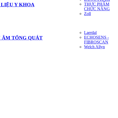
THỰC PHẨM
 LIỆU Y KHOA
CHỨC NĂNG
Zoll
Laerdal
ECHOSENS -
U ÂM TỔNG QUÁT
FIBROSCAN
Welch Allyn