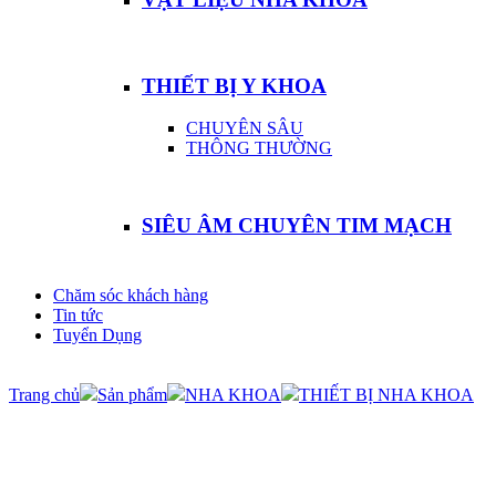
THIẾT BỊ Y KHOA
CHUYÊN SÂU
THÔNG THƯỜNG
SIÊU ÂM CHUYÊN TIM MẠCH
Chăm sóc khách hàng
Tin tức
Tuyển Dụng
Trang chủ
Sản phẩm
NHA KHOA
THIẾT BỊ NHA KHOA