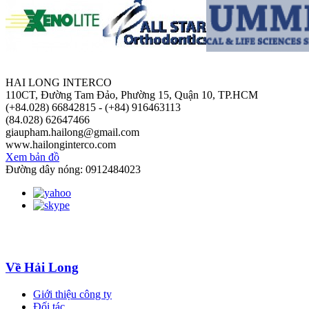
HAI LONG INTERCO
110CT, Đường Tam Đảo, Phường 15, Quận 10, TP.HCM
(+84.028) 66842815 - (+84) 916463113
(84.028) 62647466
giaupham.hailong@gmail.com
www.hailonginterco.com
Xem bản đồ
Đường dây nóng: 0912484023
Về Hải Long
Giới thiệu công ty
Đối tác