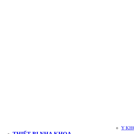
Y KH
THIẾT BỊ NHA KHOA