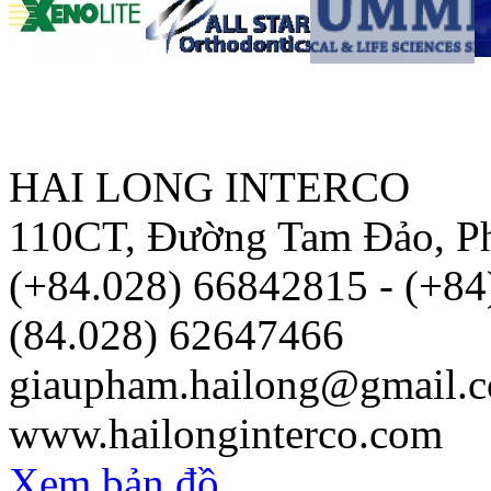
HAI LONG INTERCO
110CT, Đường Tam Đảo, P
(+84.028) 66842815 - (+8
(84.028) 62647466
giaupham.hailong@gmail.
www.hailonginterco.com
Xem bản đồ