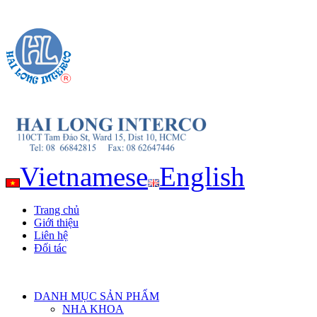
Vietnamese
English
Trang chủ
Giới thiệu
Liên hệ
Đối tác
DANH MỤC SẢN PHẨM
NHA KHOA