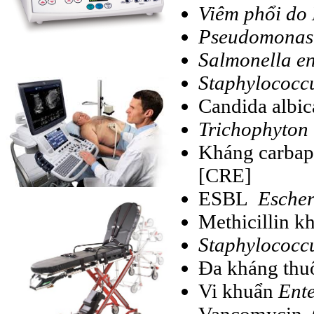
Viêm phổi do 
Pseudomonas
Salmonella en
Staphylococc
Candida albic
Trichophyton
Kháng carb
[CRE]
ESBL
Escher
Methicillin 
Staphylococc
Đa kháng th
Vi khuẩn
Ente