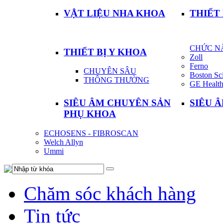
VẬT LIỆU NHA KHOA
THIẾT
CHỨC N
THIẾT BỊ Y KHOA
Zoll
Ferno
CHUYÊN SÂU
Boston Sci
THÔNG THƯỜNG
GE Health
SIÊU ÂM CHUYÊN SẢN
SIÊU 
PHỤ KHOA
ECHOSENS - FIBROSCAN
Welch Allyn
Ummi
Chăm sóc khách hàng
Tin tức