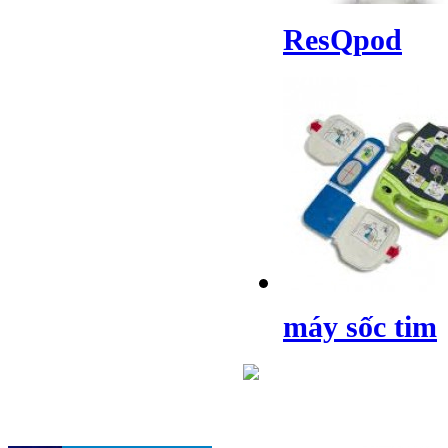
ResQpod
máy sốc tim