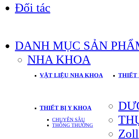
Đối tác
DANH MỤC SẢN PHẨ
NHA KHOA
VẬT LIỆU NHA KHOA
THIẾT
DƯ
THIẾT BỊ Y KHOA
TH
CHUYÊN SÂU
THÔNG THƯỜNG
Zoll