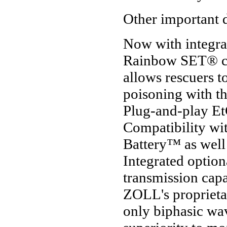
Other important d
Now with integr
Rainbow SET® ca
allows rescuers t
poisoning with th
Plug-and-play Et
Compatibility wi
Battery™ as well 
Integrated option
transmission capab
ZOLL's proprieta
only biphasic wa