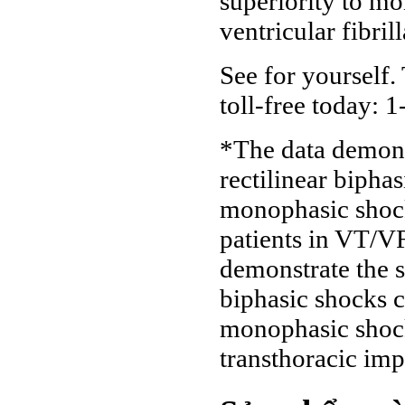
superiority to m
ventricular fibri
See for yourself.
toll-free today: 
*The data demonst
rectilinear bipha
monophasic shocks
patients in VT/VF
demonstrate the s
biphasic shocks 
monophasic shock
transthoracic imp